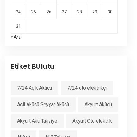
24
25
26
27
28
29
30
31
« Ara
Etiket BUlutu
7/24 Açık Akücü
7/24 oto elektrikçi
Acil Akücü Seyyar Akücü
Akyurt Akücü
Akyurt Akü Takviye
Akyurt Oto elektrik