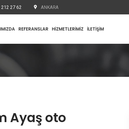
 212 27 62
ANKARA
IMIZDA
REFERANSLAR
HIZMETLERIMIZ
İLETIŞIM
m Ayaş oto