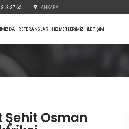
 212 27 62
ANKARA
IMIZDA
REFERANSLAR
HIZMETLERIMIZ
İLETIŞIM
t Şehit Osman