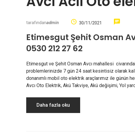
Avcı Acil Oto ele
tarafından
admin
30/11/2021
Etimesgut Şehit Osman Avcı
0530 212 27 62
Etimesgut ve Şehit Osman Avcı mahallesi civarındaki 
problemlerinizde 7 gün 24 saat kesintisiz olarak kali
donanımlı mobil oto elektrik araçlarımız ile günün h
Avcı Oto Elektrik, Akü Takviye, Akü değişimi, Yol ya
Daha fazla oku