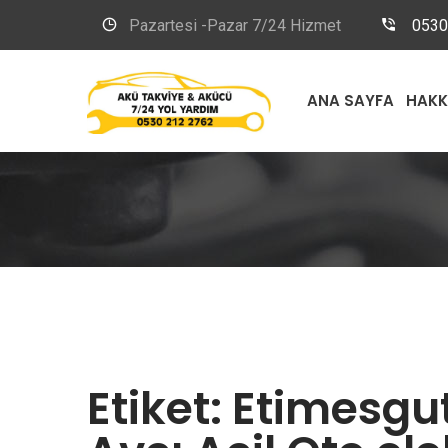
Pazartesi -Pazar 7/24 Hizmet
0530
ANA SAYFA
HAKK
Etiket:
Etimesgu