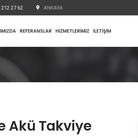
 212 27 62
ANKARA
IMIZDA
REFERANSLAR
HIZMETLERIMIZ
İLETIŞIM
e Akü Takviye