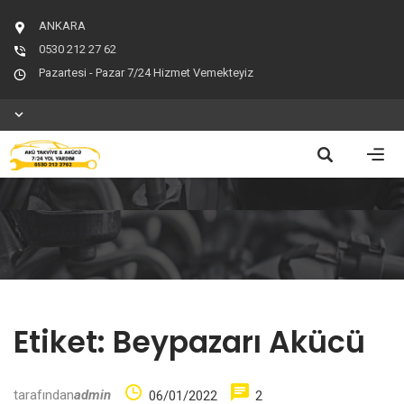
ANKARA
0530 212 27 62
Pazartesi - Pazar 7/24 Hizmet Vemekteyiz
Etiket:
Beypazarı Akücü
tarafından
admin
06/01/2022
2